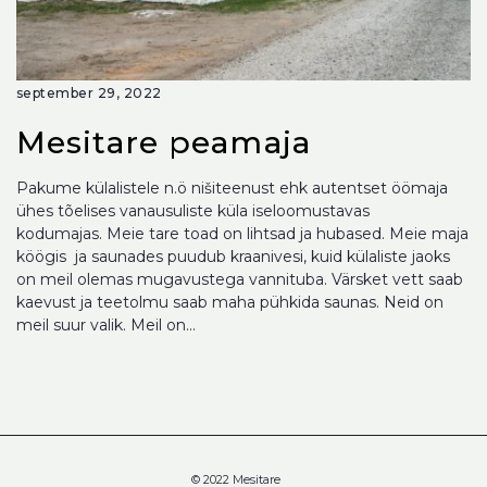
september 29, 2022
Mesitare peamaja
Pakume külalistele n.ö nišiteenust ehk autentset öömaja
ühes tõelises vanausuliste küla iseloomustavas
kodumajas. Meie tare toad on lihtsad ja hubased. Meie maja
köögis ja saunades puudub kraanivesi, kuid külaliste jaoks
on meil olemas mugavustega vannituba. Värsket vett saab
kaevust ja teetolmu saab maha pühkida saunas. Neid on
meil suur valik. Meil on...
© 2022 Mesitare