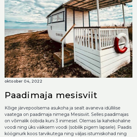
oktoober 04, 2022
Paadimaja mesisviit
Kõige järvepoolsema asukoha ja sealt avaneva idüllilise
vaatega on paadimaja nimega Mesisviit. Selles paadimajas
on võimalik ööbida kuni 3 inimesel. Olemas lai kahekohaline
voodi ning üks väiksem voodi (sobilik pigem lapsele). Paadis
kööginurk koos tarvikutega ning väljas istumiskohad ning