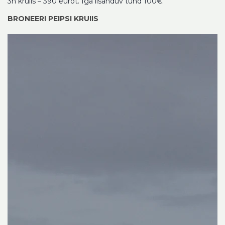
3h kruiis – 390 eurot. Iga lisanduv tund 100€.
BRONEERI PEIPSI KRUIIS