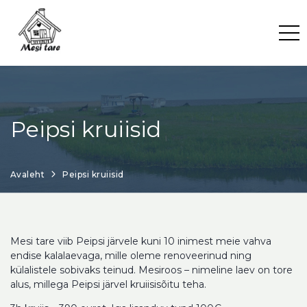
Skip
to
content
Peipsi kruiisid
Avaleht
Peipsi kruiisid
Mesi tare viib Peipsi järvele kuni 10 inimest meie vahva
endise kalalaevaga, mille oleme renoveerinud ning
külalistele sobivaks teinud. Mesiroos – nimeline laev on tore
alus, millega Peipsi järvel kruiisisõitu teha.