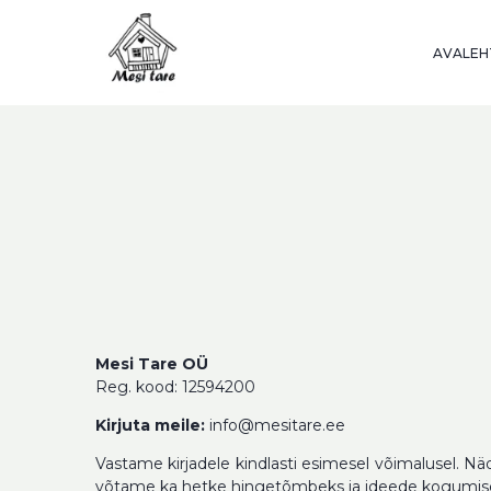
Skip
to
AVALEH
content
Mesi Tare OÜ
Reg. kood: 12594200
Kirjuta meile:
info@mesitare.ee
Vastame kirjadele kindlasti esimesel võimalusel. Nä
võtame ka hetke hingetõmbeks ja ideede kogumiseks