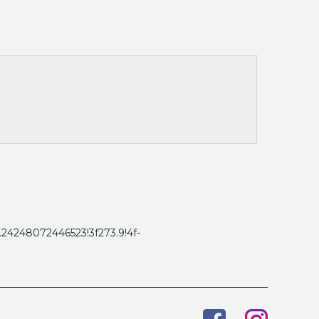
4248072446523!3f273.9!4f-