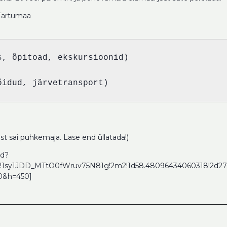
 Tartumaa
, õpitoad, ekskursioonid)

õidud, järvetransport)
t sai puhkemaja. Lase end üllatada!)
ed?
!1sy1JDD_MTtO0fWruv75N81g!2m2!1d58.48096434060318!2d27.2
0&h=450]