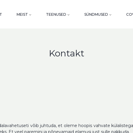
T
MEIST
TEENUSED
SÜNDMUSED
COV
Kontakt
dalavahetuseti võib juhtuda, et oleme hoopis vahvate külalistega
. Et veel paremini ja põnevamaid elamusi just sulle pakkuda.