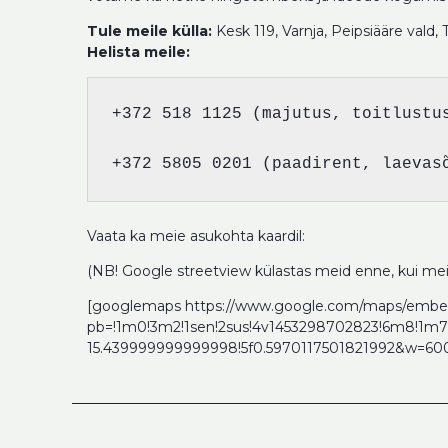
Tule meile külla:
Kesk 119, Varnja, Peipsiääre vald,
Helista meile:
+372 518 1125 (majutus, toitlustus
+372 5805 0201 (paadirent, laevas
Vaata ka meie asukohta kaardil:
(NB! Google streetview külastas meid enne, kui meis
[googlemaps https://www.google.com/maps/emb
pb=!1m0!3m2!1sen!2sus!4v1453298702823!6m8!1m7
15.439999999999998!5f0.5970117501821992&w=60