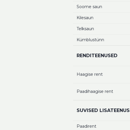
Soome saun
Kilesaun
Telksaun
Kümblustünn
RENDITEENUSED
Haagise rent
Paadihaagise rent
SUVISED LISATEENU
Paadirent