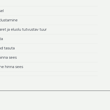
el
itlustamine
aret ja eluolu tutvustav tuur
ta
uud tasuta
hinna sees
ne hinna sees