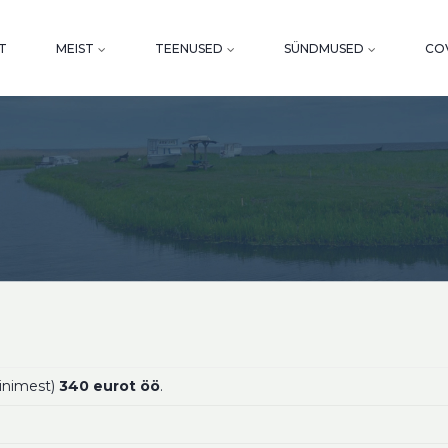
T
MEIST
TEENUSED
SÜNDMUSED
COV
 inimest)
340 eurot öö
.