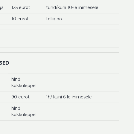
ga
125 eurot
tund/kuni 10-le inimesele
10 eurot
telk/ öö
USED
hind
kokkuleppel
90 eurot
1h/ kuni 6-le inimesele
hind
kokkuleppel