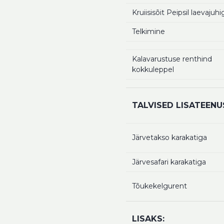
Kruiisisõit Peipsil laevajuhi
Telkimine
Kalavarustuse renthind
kokkuleppel
TALVISED LISATEEN
Järvetakso karakatiga
Järvesafari karakatiga
Tõukekelgurent
LISAKS: