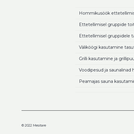
Hommikusöök ettetellimis
Ettetellimisel gruppide to
Ettetellimisel gruppidele t
Väliköögi kasutamine tasu
Grilli kasutamine ja grillip
Voodipesud ja saunalinad 
Peamajas sauna kasutami
© 2022 Mesitare