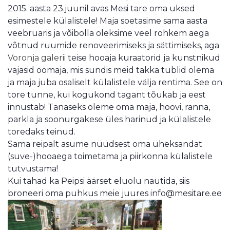
2015. aasta 23.juunil avas Mesi tare oma uksed
esimestele külalistele! Maja soetasime sama aasta
veebruaris ja võibolla oleksime veel rohkem aega
võtnud ruumide renoveerimiseks ja sättimiseks, aga
Voronja galerii
teise hooaja kuraatorid ja kunstnikud
vajasid öömaja, mis sundis meid takka tublid olema
ja maja juba osaliselt külalistele välja rentima. See on
tore tunne, kui kogukond tagant tõukab ja eest
innustab! Tänaseks oleme oma maja, hoovi, ranna,
parkla ja soonurgakese üles harinud ja külalistele
toredaks teinud.
Sama reipalt asume nüüdsest oma üheksandat
(suve-)hooaega toimetama ja piirkonna külalistele
tutvustama!
Kui tahad ka Peipsi äärset eluolu nautida, siis
broneeri oma puhkus meie juures info@mesitare.ee