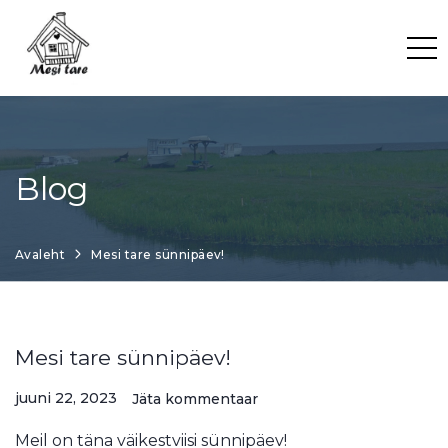
Skip
to
content
Blog
Avaleht
Mesi tare sünnipäev!
Mesi tare sünnipäev!
juuni 22, 2023
Jäta kommentaar
Meil on täna väikestviisi sünnipäev!