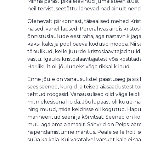
Minna pärast pikalelevinud jumalateenistust kõ
neil tervist, seetõttu lähevad nad ainult ne
Olenevalt piirkonnast, täisealised mehed Krist
naised, vahel lapsed. Pererahvas andis kristos
õnnistuslaulude eest raha, aga nastavnik jagas 
kaks- kaks ja pool päeva kodusid mööda. Nii 
tänulikud, kelle juurde kristoslaavitajad tulid
vastu. Igaüks kristoslaavitajatest võis kostita
Harilikult oli jõuludeks väga rikkalik laud.
Enne jõule on vanausulistel paastuaeg ja siis l
sees seened, kurgid ja teised aiasaadustest 
tehtud roogasid. Vanausulised olid väga leid
mitmekesisena hoida. Jõulupaast oli kuue-näda
ning muud, mida keldrisse oli kogutud. Hapu
marineeritud seeni ja kõrvitsat. Seened on 
muu aga oma aiamaalt. Sahvrid on Peipsi ääre
hapendamistünne mahtus. Peale selle hoiti seal
süüa ka kala. Kui varatalvel värsket kala ei sa