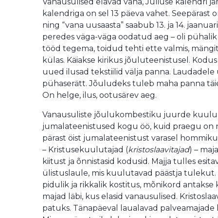
Vanausulised elavad vana, Juliuse kalendri j
kalendriga on sel 13 päeva vahet. Seepärast on
ning “vana uusaasta” saabub 13. ja 14. jaanuar
peredes väga-väga oodatud aeg – oli pühalik j
tööd tegema, toidud tehti ette valmis, mängi
külas. Käiakse kirikus jõuluteenistusel. Kodu
uued ilusad tekstiilid välja panna. Laudadele
pühaserätt. Jõuludeks tuleb maha panna täie
On helge, ilus, ootusärev aeg.
Vanausuliste jõulukombestiku juurde kuulub 
jumalateenistused kogu öö, kuid praegu on ne
pärast öist jumalateenistust varasel hommiku
– Kristusekuulutajad (
kristoslaavitajad
) – maj
kiitust ja õnnistasid kodusid. Majja tulles esi
ülistuslaule, mis kuulutavad päästja tulekut
pidulik ja rikkalik kostitus, mõnikord antakse
majad läbi, kus elasid vanausulised. Kristosla
patuks. Tänapäeval laualavad palveamajade k