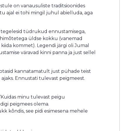
stule on vanausuliste traditsioonides
stu ajal ei tohi mingil juhul abielluda, aga
l tegelesid tüdrukud ennustamisega,
e põhimõtetega üldse kokku (vanemad
 kiida kommet). Legendi järgi oli Jumal
ustamise väravad kinni panna ja just sellel
ootasid kannatamatult just pühade teist
ajaks. Ennustati tulevast peigmeest.
 “Kuidas minu tulevast peigu
pidigi peigmees olema.
ukk kõndis, see pidi esimesena mehele