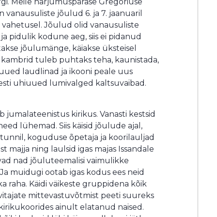
ärgi. Meile harjumuspärase Gregoriuse
 vanausuliste jõulud 6. ja 7. jaanuaril
i vahetusel. Jõulud olid vanausuliste
a pidulik kodune aeg, siis ei pidanud
takse jõulumänge, käiakse üksteisel
s kambrid tuleb puhtaks teha, kaunistada,
 uued laudlinad ja ikooni peale uus
sti uhiuued lumivalged kaltsuvaibad.
jumalateenistus kirikus. Vanasti kestsid
ed lühemad. Siis käisid jõulude ajal,
tunnil, koguduse õpetaja ja koorilauljad
ast majja ning laulsid igas majas Issandale
tavad nad jõuluteemalisi vaimulikke
. Ja muidugi ootab igas kodus ees neid
 ka raha. Käidi väikeste gruppidena kõik
avitajate mittevastuvõtmist peeti suureks
irikukoorides ainult elatanud naised.