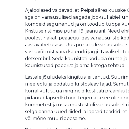
Ajaloolased väidavad, et Peipsi ääres kuuske
aga on vanausulised aegade jooksul abiellunu
kombeid segunenud ja on toodud tuppa kuuseo
Kristuse ristimise pühal 19. jaanuaril. Need ehit
poolest hakati peaaegu igas vanausuliste ko
aastavahetuseks. Uus püha tuli vanausuliste e
vastuvõtmist vana kalendri järgi. Tavaliselt t
detsembril. Seda kaunistati koduaia õunte ja 
kaunistused paberist ja oma kätega tehtud.
Lastele jõuludeks kingitusi ei tehtud. Suur
meeleolu ja oodatud kristoslaavitajad. Samuti
korralikult süüa ning neid kostitati präänikut
pidanud lapsedki tööd tegema ja see oli nen
kommetest ja uskumustest oli vanausulisel rii
selga panna uued riided ja lapsed teadsid, e
või mõne muu riideeseme.