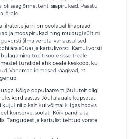
i oli saagiõnne, tehti siiapirukaid. Paastu
a järele.
 lihatoite ja nii on peolaual lihapraad
kad ja moosipirukad ning muidugi sült nii
anguvorsti (ilma vereta. vanausulised
hi ära süüa) ja kartulivorsti. Kartulivorsti
sibulaga ning topiti soole sisse. Peale
imestel tundidel ehk peale keskööd, kui
ud. Vanemad inimesed räägivad, et
angenud.
siga. Kõige populaarsem jõulutoit oligi
i üks kord aastas. Jõululauale küpsetati
i kujul nii pikalt kui võimalik. Igas hoovis
veel konserve, soolati. Kõik pandi aita
is. Tangudest ja kartulist tehtud vorste