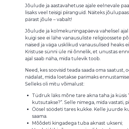
Jõulude ja aastavahetuse ajale eelnevale paa
lisaks veel teisigi piiranguid. Näiteks jõulupaa
pärast jõule – vabalt!
Jõulude ja kolmekuningapäeva vahelisel aja
kuigi see ei lähe vanausuliste religioosset
naised ja väga usklikud vanausulised heaks ei
Kristuse sünni üle nii õnnelik, et unustas enn
ajal saab näha, mida tulevik toob.
Need, kes soovisid teada saada oma saatust, 
nädalat, mida loetakse parimaks ennustamise 
Selleks oli mitu võimalust:
Tüdruk läks mõne tare akna taha ja küsis
kutsutakse?”. Selle nimega, mida vastati, 
Öösel söödeti tares kukke. Kelle juurde k
saama.
Mõõdeti kingadega tuba aknast ukseni;