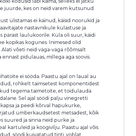
iki kodusid läbi käima, selleks ei jätku
nde juurde, kes on neid varem kutsunud.
ust ülistamas ei käinud, käisid noorukid ja
laavitajate nastavnikule külastuse ja
pärast laulukoorile. Küla oli suur, käidi
see kopikas kogunes. Inimesed olid
. Alati võeti neid väga-väga rõõmsalt
da ennast pidulauas, millega aga soovis.
ihatoite ei sööda. Paastu ajal on laual au
toidud, rohkelt taimsetest komponentidest
likud tegema taimetoite, et toidulauda
lane. Sel ajal söödi palju vinegretti
kapsa ja peedi kõrval hapukurke,
korjatud ümberkaudsetest metsadest, kõik
s suured ja sinna neid purke ja
 kartuleid ja köögivilju. Paastu ajal võis
adud, söödi kuivatatud tinti, voblat