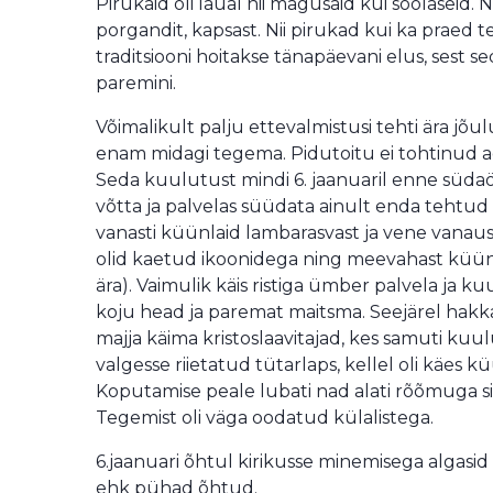
Pirukaid oli laual nii magusaid kui soolaseid.
porgandit, kapsast. Nii pirukad kui ka praed 
traditsiooni hoitakse tänapäevani elus, sest sed
paremini.
Võimalikult palju ettevalmistusi tehti ära jõu
enam midagi tegema. Pidutoitu ei tohtinud a
Seda kuulutust mindi 6. jaanuaril enne südaö
võtta ja palvelas süüdata ainult enda tehtu
vanasti küünlaid lambarasvast ja vene vanaus
olid kaetud ikoonidega ning meevahast küü
ära). Vaimulik käis ristiga ümber palvela ja ku
koju head ja paremat maitsma. Seejärel hakka
majja käima kristoslaavitajad, kes samuti kuulu
valgesse riietatud tütarlaps, kellel oli käes k
Koputamise peale lubati nad alati rõõmuga sisse
Tegemist oli väga oodatud külalistega.
6.jaanuari õhtul kirikusse minemisega algasid
ehk pühad õhtud.