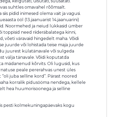
dega, kelgutati, uisutati, suusatati.
vas suhtles omavahel rõõmsalt.
siis pidid inimesed olema vait ja vagusi.
aasta ööl (13.jaanuarist 14.jaanuarini)
eid. Noormehed ja neiud lükkasid ümber
õi toppisid need riideräbalatega kinni,
d, võeti väravaid hingedelt maha. Võidi
 juurde või lohistada teise maja juurde
du juurest külatänavale või sulgeda
st välja tänavale. Võidi koputatda
ta mädanenud kõrvits. Oli lugusid, kus
irnatuse peale pererahvas unest üles
“oli juba selline kord”. Pärast noored
 maha korralik pidusööma nendega, kellele
selt hea huumorisoonega ja selline
iis pesti kolmekuningapäevaks kogu