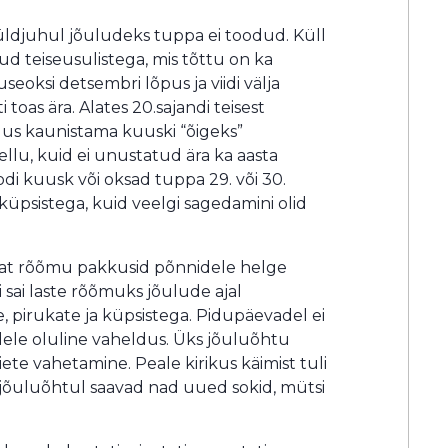
 üldjuhul jõuludeks tuppa ei toodud. Küll
d teiseusulistega, mis tõttu on ka
ksi detsembri lõpus ja viidi välja
i toas ära. Alates 20.sajandi teisest
dus kaunistama kuuski “õigeks”
llu, kuid ei unustatud ära ka aasta
oodi kuusk või oksad tuppa 29. või 30.
küpsistega, kuid veelgi sagedamini olid
imat rõõmu pakkusid põnnidele helge
 sai laste rõõmuks jõulude ajal
e, pirukate ja küpsistega. Pidupäevadel ei
dele oluline vaheldus. Üks jõuluõhtu
ete vahetamine. Peale kirikus käimist tuli
t jõuluõhtul saavad nad uued sokid, mütsi