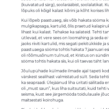
(kuivatatud särg), soolarääbist, soolalatikat. Ku
lõpuks oli kõigil kalast kõrini ja kõht korises lih
Kui lõpeb paastuaeg, siis võib hakata sööma ka
mulgikapsaga, kartulid, õlis praetud kalapiru
lihast kui kalast. Tehakse ka salateid. Tehti t
ütlevad, et vere sees on loomahing ja seda ei to
jaoks riiviti kartulid, mis segati pekitükkide ja 
paastuaega sööma tohtis hakata 7.jaanuari es
oli rõõmusõnum tulnud, et Kristus on sündin
sööma tohtis hakata siis, kui oli taevas täht l
Jõulupühade külmade ilmade ajal tapeti kodu
värskest sealihast valmistatud sült. Seda teht
ka seapraadi. Ülejäänud liha üritati säilitada er
oli „must saun”, kus liha suitsutati, kuid tehti 
seisma, kust see järgemööda toidulauale jõud
maitsestati koirohuga.