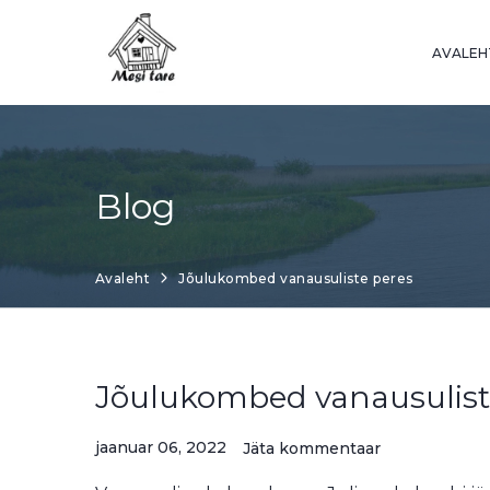
Skip
to
AVALEH
content
Blog
Avaleht
Jõulukombed vanausuliste peres
Jõulukombed vanausulist
jaanuar 06, 2022
Jäta kommentaar