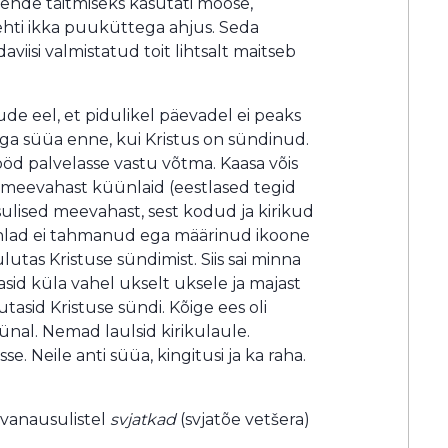
 Nende täitmiseks kasutati moose,
tehti ikka puuküttega ahjus. Seda
aviisi valmistatud toit lihtsalt maitseb
lude eel, et pidulikel päevadel ei peaks
ga süüa enne, kui Kristus on sündinud.
öd palvelasse vastu võtma. Kaasa võis
d meevahast küünlaid (eestlased tegid
ulised meevahast, sest kodud ja kirikud
nlad ei tahmanud ega määrinud ikoone
ulutas Kristuse sündimist. Siis sai minna
sid küla vahel ukselt uksele ja majast
tasid Kristuse sündi. Kõige ees oli
üünal. Nemad laulsid kirikulaule.
. Neile anti süüa, kingitusi ja ka raha.
 vanausulistel
svjatkad
(svjatõe vetšera)