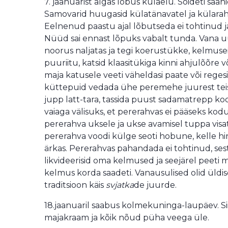
7. jaanuarist algas lõbus külaelu. Sõideti saani
Samovarid huugasid külatänavatel ja külarah
Eelnenud paastu ajal lõbutseda ei tohtinud ja 
Nüüd sai ennast lõpuks vabalt tunda. Vana uue
noorus naljatas ja tegi koerustükke, kelmus
puuriitu, katsid klaasitükiga kinni ahjulõõre v
maja katusele veeti väheldasi paate või regesi
küttepuid vedada ühe peremehe juurest teise
jupp latt-tara, tassida puust sadamatrepp ko
vaiaga välisuks, et pererahvas ei pääseks kodu
pererahva uksele ja ukse avamisel tuppa visa
pererahva voodi külge seoti hobune, kelle h
ärkas. Pererahvas pahandada ei tohtinud, sest 
likvideerisid oma kelmused ja seejärel peeti
kelmus korda saadeti. Vanausulised olid üldi
traditsioon käis
svjatka
de juurde.
18.jaanuaril saabus kolmekuninga-laupäev. S
majakraam ja kõik nõud püha veega üle.