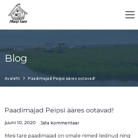
Skip
to
content
Blog
Avaleht
Paadimajad Peipsi ääres ootavad!
Paadimajad Peipsi ääres ootavad!
juuni 10, 2020
Jäta kommentaar
Mesi tare paadimajad on omale nimed leidnud ning