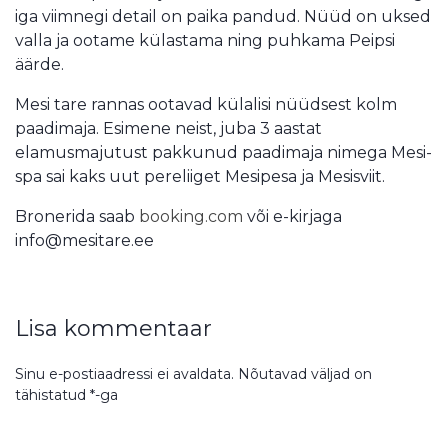
iga viimnegi detail on paika pandud. Nüüd on uksed
valla ja ootame külastama ning puhkama Peipsi
äärde.
Mesi tare rannas ootavad külalisi nüüdsest kolm
paadimaja. Esimene neist, juba 3 aastat
elamusmajutust pakkunud paadimaja nimega Mesi-
spa sai kaks uut pereliiget Mesipesa ja Mesisviit.
Bronerida saab
booking.com
või e-kirjaga
info@mesitare.ee
Lisa kommentaar
Sinu e-postiaadressi ei avaldata.
Nõutavad väljad on
tähistatud
*
-ga