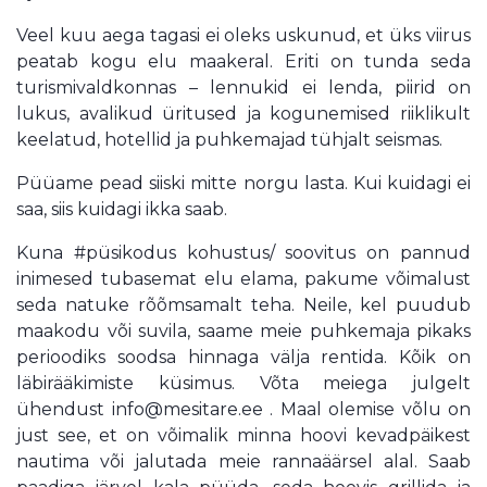
Veel kuu aega tagasi ei oleks uskunud, et üks viirus
peatab kogu elu maakeral. Eriti on tunda seda
turismivaldkonnas – lennukid ei lenda, piirid on
lukus, avalikud üritused ja kogunemised riiklikult
keelatud, hotellid ja puhkemajad tühjalt seismas.
Püüame pead siiski mitte norgu lasta. Kui kuidagi ei
saa, siis kuidagi ikka saab.
Kuna #püsikodus kohustus/ soovitus on pannud
inimesed tubasemat elu elama, pakume võimalust
seda natuke rõõmsamalt teha. Neile, kel puudub
maakodu või suvila, saame meie puhkemaja pikaks
perioodiks soodsa hinnaga välja rentida. Kõik on
läbirääkimiste küsimus. Võta meiega julgelt
ühendust info@mesitare.ee . Maal olemise võlu on
just see, et on võimalik minna hoovi kevadpäikest
nautima või jalutada meie rannaäärsel alal. Saab