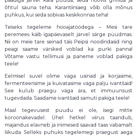
paadiga järvel kala püüda, seda hoovis grillida ja
õhtul sauna teha. Karantiiniaeg võib olla mõnus
puhkus, kui seda sobivas keskkonnas teha!
Teiseks tegeleme hooajatöödega – Mesi tare
peremees käib igapäevaselt järvel särge püüdmas.
Nii on meie tare seinad täis Peipsi noodiridasid ning
peagi saame värsked voblad ka purki panna!
Võtame vastu tellimusi ja paneme voblad pakiga
teele!
Eelmisel suvel olime väga usinad ja korjasime,
fermenteerisime ja kuivatasime väga palju ivantšaid!
See kulub praegu väga ära, et immuunsust
tugevdada. Saadame ivantšaid samuti pakiga teele!
Maal tegevusest puudu ei ole, isegi mitte
koroonakevadel. Ühel hetkel viirus taandub,
majandus elavneb ja inimesed saavad taas vabamalt
liikuda. Selleks puhuks tegelemegi praegust aega