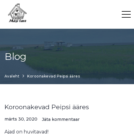
Skip
to
content
Blog
Avaleht
Koroonakevad Peipsi ääres
Koroonakevad Peipsi ääres
märts 30, 2020
Jäta kommentaar
Ajad on huvitavad!