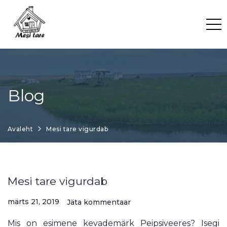
Skip
to
content
Blog
Avaleht
Mesi tare vigurdab
Mesi tare vigurdab
märts 21, 2019
Jäta kommentaar
Mis on esimene kevademärk Peipsiveeres? Isegi