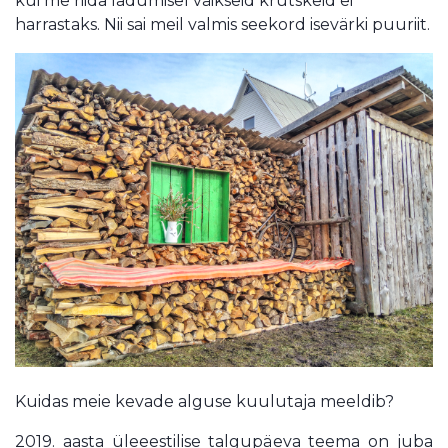
kui me riida ladumisel väikseid krutskeid ei
harrastaks. Nii sai meil valmis seekord isevärki puuriit.
Kuidas meie kevade alguse kuulutaja meeldib?
2019. aasta üleeestilise talgupäeva teema on juba