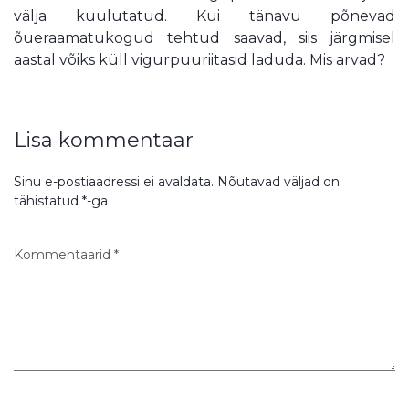
välja kuulutatud. Kui tänavu põnevad
õueraamatukogud tehtud saavad, siis järgmisel
aastal võiks küll vigurpuuriitasid laduda. Mis arvad?
Lisa kommentaar
Sinu e-postiaadressi ei avaldata.
Nõutavad väljad on
tähistatud
*
-ga