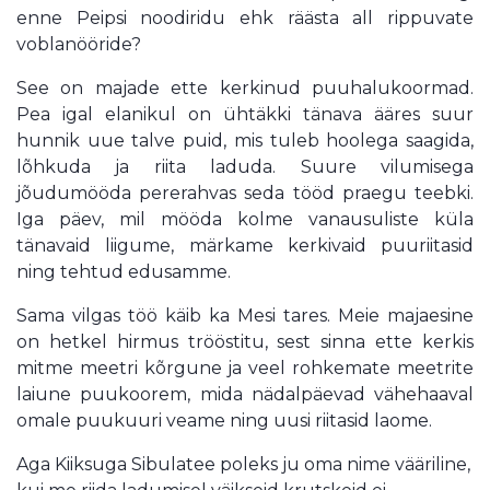
enne Peipsi noodiridu ehk räästa all rippuvate
voblanööride?
See on majade ette kerkinud puuhalukoormad.
Pea igal elanikul on ühtäkki tänava ääres suur
hunnik uue talve puid, mis tuleb hoolega saagida,
lõhkuda ja riita laduda. Suure vilumisega
jõudumööda pererahvas seda tööd praegu teebki.
Iga päev, mil mööda kolme vanausuliste küla
tänavaid liigume, märkame kerkivaid puuriitasid
ning tehtud edusamme.
Sama vilgas töö käib ka Mesi tares. Meie majaesine
on hetkel hirmus trööstitu, sest sinna ette kerkis
mitme meetri kõrgune ja veel rohkemate meetrite
laiune puukoorem, mida nädalpäevad vähehaaval
omale puukuuri veame ning uusi riitasid laome.
Aga Kiiksuga Sibulatee poleks ju oma nime vääriline,