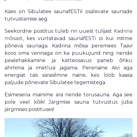
Käes on Sibulatee saunafESTil osalevate saunade
tutvustamise aeg.
Seekordne postitus tuleb nn uuest tulijast
Kadrina
mõisast
, kes vürtsitavad saunafESTi oi kui mitme
põneva saunaga. Kadrina mõisa peremees Taavi
koos oma vennaga on ka puukujurid ning nende
pealehakkamine ja kätteosavus paneb õhku
ahmima ja imetlusi jagama. Perenaine Aivi aga
energiat täis särasilmne naine, kes lööb kaasa
paljude põnevate Sibulatee tegemistega.
Esimesena mainime ära nende torusauna. Aga see
pole veel kõik! Järgmise sauna tutvustus juba
järgmises postituses!