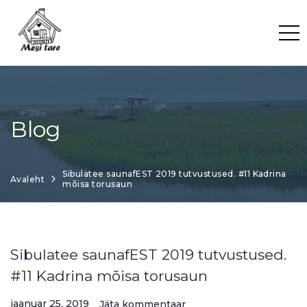
Skip
to
content
Blog
Sibulatee saunafEST 2019 tutvustused. #11 Kadrina
Avaleht
mõisa torusaun
Sibulatee saunafEST 2019 tutvustused.
#11 Kadrina mõisa torusaun
jaanuar 25, 2019
Jäta kommentaar