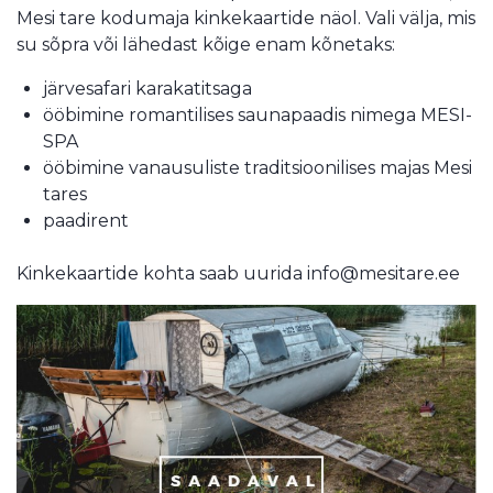
Mesi tare kodumaja kinkekaartide näol. Vali välja, mis
su sõpra või lähedast kõige enam kõnetaks:
järvesafari karakatitsaga
ööbimine romantilises saunapaadis nimega MESI-
SPA
ööbimine vanausuliste traditsioonilises majas Mesi
tares
paadirent
Kinkekaartide kohta saab uurida info@mesitare.ee