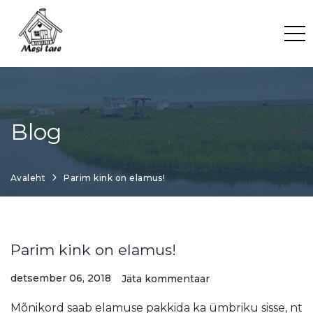
Skip
to
content
Blog
Avaleht
Parim kink on elamus!
Parim kink on elamus!
detsember 06, 2018
Jäta kommentaar
Mõnikord saab elamuse pakkida ka ümbriku sisse, nt