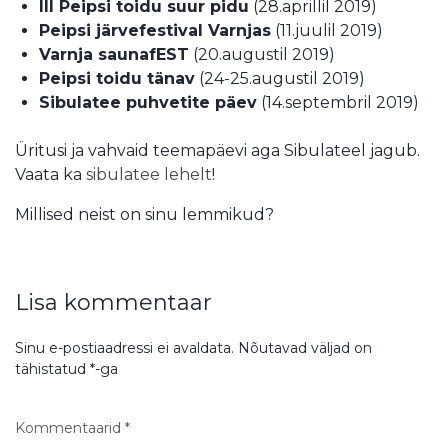
III Peipsi toidu suur pidu
(28.aprillil 2019)
Peipsi järvefestival Varnjas
(11.juulil 2019)
Varnja saunafEST
(20.augustil 2019)
Peipsi toidu tänav
(24-25.augustil 2019)
Sibulatee puhvetite päev
(14.septembril 2019)
Üritusi ja vahvaid teemapäevi aga Sibulateel jagub.
Vaata ka
sibulatee lehelt
!
Millised neist on sinu lemmikud?
Lisa kommentaar
Sinu e-postiaadressi ei avaldata.
Nõutavad väljad on
tähistatud
*
-ga