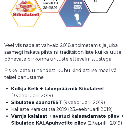
Veel viis nädalat vahvaid 2018.a toimetamisi ja juba
saamegi hakata pihta nii traditsiooniliste kui ka uute
põnevate piirkonna ürituste ettevalmistustega.
Pisike loetelu nendest, kuhu kindlasti ise moel või
teisel panustame:
Kolkja Kelk + talveprääznik Sibulateel
(3.veebruaril 2019)
Sibulatee saunafEST
(9.veebruaril 2019)
Kallaste Karakatitsa 2019 (23.veebruaril 2019)
Varnja kalalaat + avatud kalasadamate päev +
Sibulatee KALApuhvetite päev
(27.aprillil 2019)