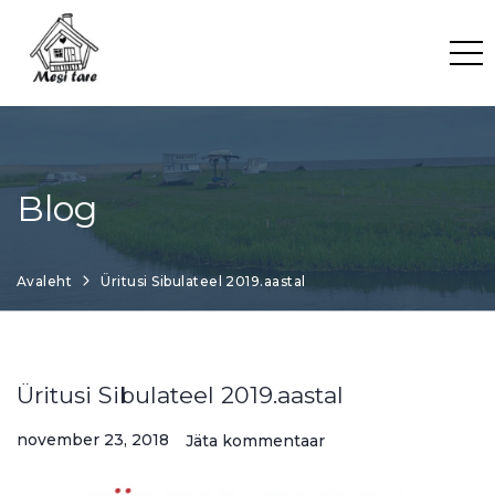
Skip
to
content
Blog
Avaleht
Üritusi Sibulateel 2019.aastal
Üritusi Sibulateel 2019.aastal
november 23, 2018
Jäta kommentaar