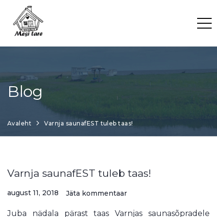
Skip
to
content
Blog
Avaleht
Varnja saunafEST tuleb taas!
Varnja saunafEST tuleb taas!
august 11, 2018
Jäta kommentaar
Juba nädala pärast taas Varnjas saunasõpradele