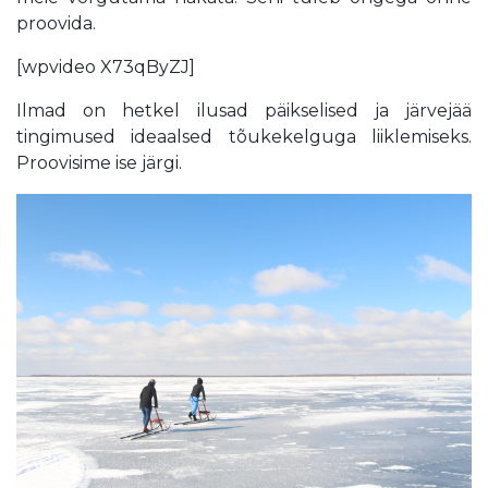
proovida.
[wpvideo X73qByZJ]
Ilmad on hetkel ilusad päikselised ja järvejää
tingimused ideaalsed tõukekelguga liiklemiseks.
Proovisime ise järgi.