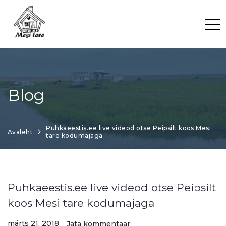
Skip
to
content
Blog
Puhkaeestis.ee live videod otse Peipsilt koos Mesi
Avaleht
tare kodumajaga
Puhkaeestis.ee live videod otse Peipsilt
koos Mesi tare kodumajaga
märts 21, 2018
Jäta kommentaar