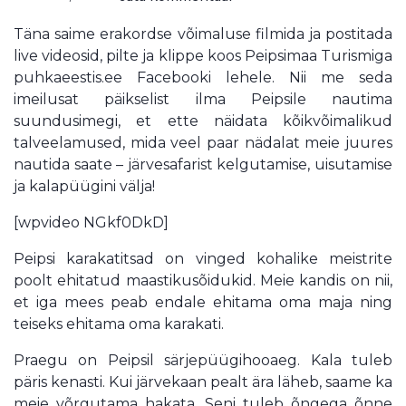
Täna saime erakordse võimaluse filmida ja postitada
live videosid, pilte ja klippe koos Peipsimaa Turismiga
puhkaeestis.ee Facebooki lehele. Nii me seda
imeilusat päikselist ilma Peipsile nautima
suundusimegi, et ette näidata kõikvõimalikud
talveelamused, mida veel paar nädalat meie juures
nautida saate – järvesafarist kelgutamise, uisutamise
ja kalapüügini välja!
[wpvideo NGkf0DkD]
Peipsi karakatitsad on vinged kohalike meistrite
poolt ehitatud maastikusõidukid. Meie kandis on nii,
et iga mees peab endale ehitama oma maja ning
teiseks ehitama oma karakati.
Praegu on Peipsil särjepüügihooaeg. Kala tuleb
päris kenasti. Kui järvekaan pealt ära läheb, saame ka
meie võrgutama hakata. Seni tuleb õngega õnne