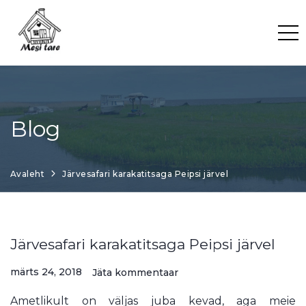
Skip
to
content
Blog
Avaleht
Järvesafari karakatitsaga Peipsi järvel
Järvesafari karakatitsaga Peipsi järvel
märts 24, 2018
Jäta kommentaar
Ametlikult on väljas juba kevad, aga meie