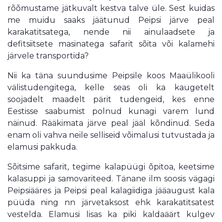
rõõmustame jätkuvalt kestva talve üle. Sest kuidas
me muidu saaks jäätunud Peipsi järve peal
karakatitsatega, nende nii ainulaadsete ja
defitsiitsete masinatega safarit sõita või kalamehi
järvele transportida?
Nii ka täna suundusime Peipsile koos Maaülikooli
välistudengitega, kelle seas oli ka kaugetelt
soojadelt maadelt pärit tudengeid, kes enne
Eestisse saabumist polnud kunagi varem lund
näinud. Rääkimata järve peal jääl kõndinud. Seda
enam oli vahva neile selliseid võimalusi tutvustada ja
elamusi pakkuda.
Sõitsime safarit, tegime kalapüügi õpitoa, keetsime
kalasuppi ja samovariteed. Tänane ilm soosis vägagi
Peipsiääres ja Peipsi peal kalagiidiga jääaugust kala
püüda ning nn järvetaksost ehk karakatitsatest
vestelda. Elamusi lisas ka piki kaldaäärt kulgev