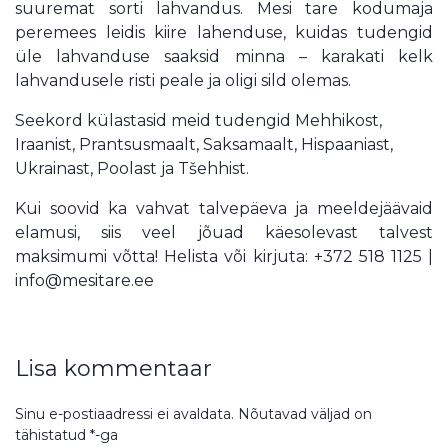
suuremat sorti lahvandus. Mesi tare kodumaja
peremees leidis kiire lahenduse, kuidas tudengid
üle lahvanduse saaksid minna – karakati kelk
lahvandusele risti peale ja oligi sild olemas.
Seekord külastasid meid tudengid Mehhikost,
Iraanist, Prantsusmaalt, Saksamaalt, Hispaaniast,
Ukrainast, Poolast ja Tšehhist.
Kui soovid ka vahvat talvepäeva ja meeldejäävaid
elamusi, siis veel jõuad käesolevast talvest
maksimumi võtta! Helista või kirjuta: +372 518 1125 |
info@mesitare.ee
Lisa kommentaar
Sinu e-postiaadressi ei avaldata.
Nõutavad väljad on
tähistatud
*
-ga