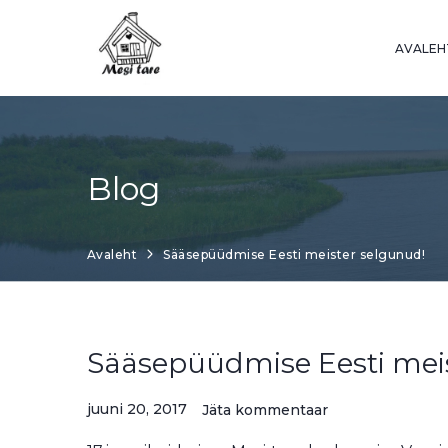
Skip
to
AVALEH
content
Blog
Avaleht
Sääsepüüdmise Eesti meister selgunud!
Sääsepüüdmise Eesti mei
juuni 20, 2017
Jäta kommentaar