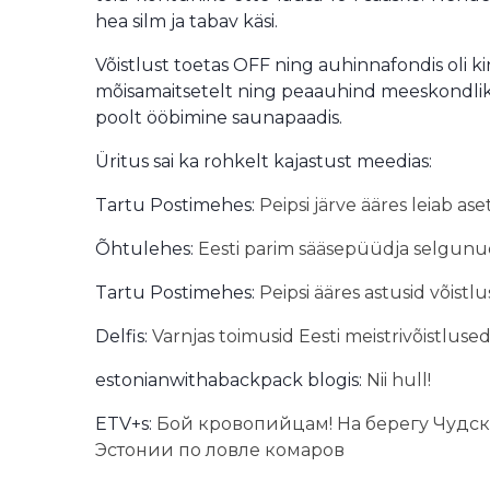
hea silm ja tabav käsi.
Võistlust toetas OFF ning auhinnafondis oli kin
mõisamaitsetelt ning peaauhind meeskondliku
poolt ööbimine saunapaadis.
Üritus sai ka rohkelt kajastust meedias:
Tartu Postimehes:
Peipsi järve ääres leiab a
Õhtulehes:
Eesti parim sääsepüüdja selgunud!
Tartu Postimehes:
Peipsi ääres astusid võist
Delfis:
Varnjas toimusid Eesti meistrivõistlus
estonianwithabackpack blogis:
Nii hull!
ETV+s:
Бой кровопийцам! На берегу Чудск
Эстонии по ловле комаров