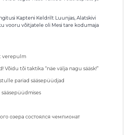
gitusi Kapteni Keldrilt Luunjas, Alatskivi
 vooru võitjatele oli Mesi tare kodumaja
set verepulm
 Võidu tõi taktika “näe välja nagu sääsk!”
lustulle pariad sääsepüüdjad
ed sääsepüüdmises
ого озера состоялся чемпионат