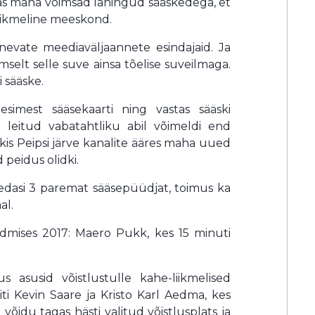
jas maha võimsad lahingud sääskedega, et
liikmeline meeskond.
inevate meediaväljaannete esindajaid. Ja
lmselt selle suve ainsa tõelise suveilmaga.
i sääske.
 esimest sääsekaarti ning vastas sääski
 leitud vabatahtliku abil võimeldi end
is Peipsi järve kanalite ääres maha uued
 peidus olidki.
sai edasi 3 paremat sääsepüüdjat, toimus ka
al.
üdmises 2017: Maero Pukk, kes 15 minuti
s asusid võistlustulle kahe-liikmelised
 Kevin Saare ja Kristo Karl Aedma, kes
õidu tagas hästi valitud võistlusplats ja