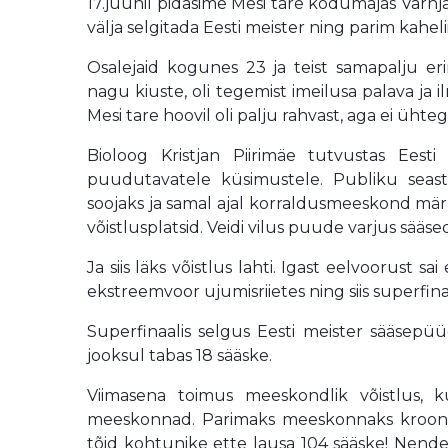
17.juunil pidasime Mesi tare kodumajas Varn
välja selgitada Eesti meister ning parim kahe
Osalejaid kogunes 23 ja teist samapalju er
nagu kiuste, oli tegemist imeilusa palava ja i
Mesi tare hoovil oli palju rahvast, aga ei ühteg
Bioloog Kristjan Piirimäe tutvustas Eesti
puudutavatele küsimustele. Publiku seast
soojaks ja samal ajal korraldusmeeskond märk
võistlusplatsid. Veidi vilus puude varjus sääsed
Ja siis läks võistlus lahti. Igast eelvoorust 
ekstreemvoor ujumisriietes ning siis superfina
Superfinaalis selgus Eesti meister sääsepü
jooksul tabas 18 sääske.
Viimasena toimus meeskondlik võistlus, ku
meeskonnad. Parimaks meeskonnaks krooniti
tõid kohtunike ette lausa 104 sääske! Nende v