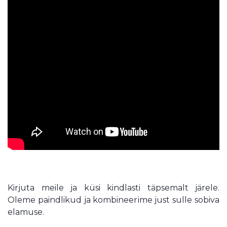
Kirjuta meile ja küsi kindlasti täpsemalt järele.
Oleme paindlikud ja kombineerime just sulle sobiva
elamuse.