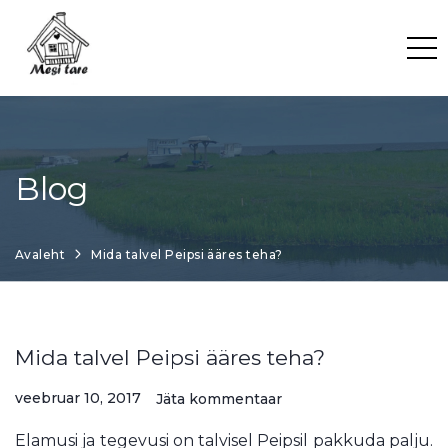
Skip
to
content
Blog
Avaleht
Mida talvel Peipsi ääres teha?
Mida talvel Peipsi ääres teha?
veebruar 10, 2017
Jäta kommentaar
Elamusi ja tegevusi on talvisel Peipsil pakkuda palju.