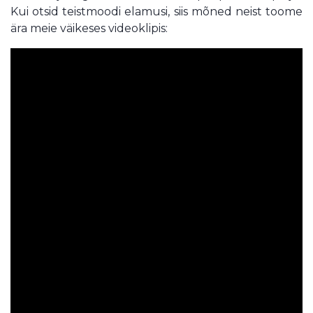
Kui otsid teistmoodi elamusi, siis mõned neist toome
ära meie väikeses videoklipis: