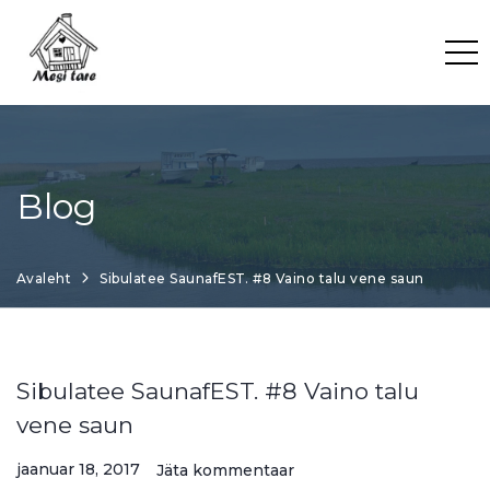
Skip
to
content
Blog
Avaleht
Sibulatee SaunafEST. #8 Vaino talu vene saun
Sibulatee SaunafEST. #8 Vaino talu
vene saun
jaanuar 18, 2017
Jäta kommentaar