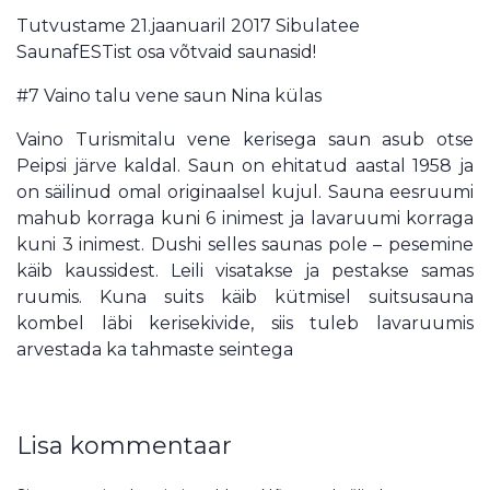
Tutvustame 21.jaanuaril 2017 Sibulatee
SaunafESTist osa võtvaid saunasid!
#7 Vaino talu vene saun Nina külas
Vaino Turismitalu vene kerisega saun asub otse
Peipsi järve kaldal. Saun on ehitatud aastal 1958 ja
on säilinud omal originaalsel kujul. Sauna eesruumi
mahub korraga kuni 6 inimest ja lavaruumi korraga
kuni 3 inimest. Dushi selles saunas pole – pesemine
käib kaussidest. Leili visatakse ja pestakse samas
ruumis. Kuna suits käib kütmisel suitsusauna
kombel läbi kerisekivide, siis tuleb lavaruumis
arvestada ka tahmaste seintega
Lisa kommentaar