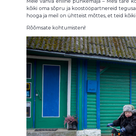
Meie vahva eriline puhkemaja – Mesi tare ko
kõiki oma sõpru ja koostööpartnereid tegusa 
hooga ja meil on ühtteist mõttes, et teid kõiki
Rõõmsate kohtumisteni!