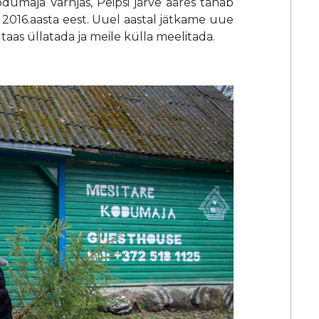
dumaja Varnjas, Peipsi järve ääres tänab
2016.aasta eest. Uuel aastal jätkame uue
 taas üllatada ja meile külla meelitada.