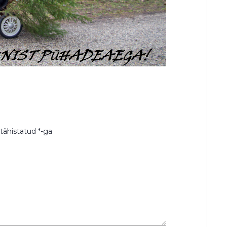
 tähistatud
*
-ga