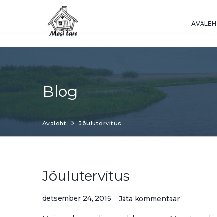
Skip
to
AVALEH
content
Blog
Avaleht
Jõulutervitus
Jõulutervitus
detsember 24, 2016
Jäta kommentaar