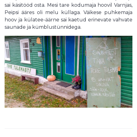
sai käsitööd osta. Mesi tare kodumaja hoovil Varnjas,
Peipsi ääres oli melu küllaga. Väikese puhkemaja
hoov ja külatee-äärne sai kaetud erinevate vahvate
saunade ja kümblustünnidega.