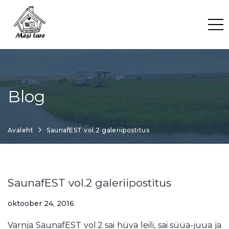
Skip
to
content
Blog
Avaleht
SaunafEST vol.2 galeriipostitus
SaunafEST vol.2 galeriipostitus
oktoober 24, 2016
Varnja SaunafEST vol.2 sai hüva leili, sai süüa-juua ja