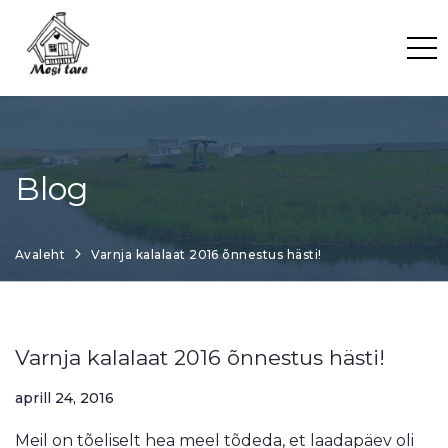
Skip
to
content
Blog
Avaleht
Varnja kalalaat 2016 õnnestus hästi!
Varnja kalalaat 2016 õnnestus hästi!
aprill 24, 2016
Meil on tõeliselt hea meel tõdeda, et laadapäev oli