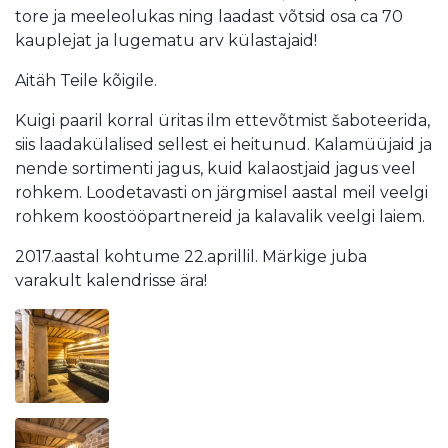
tore ja meeleolukas ning laadast võtsid osa ca 70
kauplejat ja lugematu arv külastajaid!
Aitäh Teile kõigile.
Kuigi paaril korral üritas ilm ettevõtmist šaboteerida,
siis laadakülalised sellest ei heitunud. Kalamüüjaid ja
nende sortimenti jagus, kuid kalaostjaid jagus veel
rohkem. Loodetavasti on järgmisel aastal meil veelgi
rohkem koostööpartnereid ja kalavalik veelgi laiem.
2017.aastal kohtume 22.aprillil. Märkige juba
varakult kalendrisse ära!