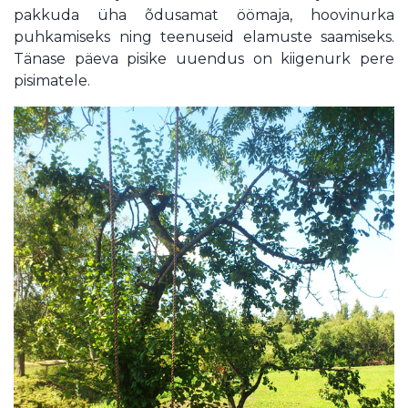
pakkuda üha õdusamat öömaja, hoovinurka
puhkamiseks ning teenuseid elamuste saamiseks.
Tänase päeva pisike uuendus on kiigenurk pere
pisimatele.