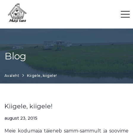
Skip
to
content
Blog
Avaleht
Kiigele, kiigele!
Kiigele, kiigele!
august 23, 2015
Meie kodumaja täieneb samm-sammult ja soovime