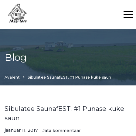
Skip
to
content
Blog
Avaleht
Sibulatee SaunafEST. #1 Punase kuke saun
Sibulatee SaunafEST. #1 Punase kuke
saun
jaanuar 11, 2017
Jäta kommentaar