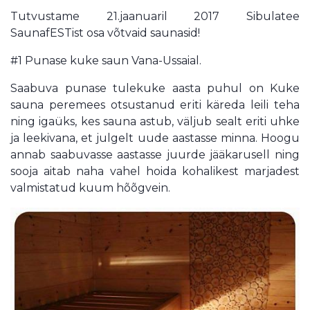
Tutvustame 21.jaanuaril 2017 Sibulatee
SaunafESTist osa võtvaid saunasid!
#1 Punase kuke saun Vana-Ussaial.
Saabuva punase tulekuke aasta puhul on Kuke
sauna peremees otsustanud eriti käreda leili teha
ning igaüks, kes sauna astub, väljub sealt eriti uhke
ja leekivana, et julgelt uude aastasse minna. Hoogu
annab saabuvasse aastasse juurde jääkarusell ning
sooja aitab naha vahel hoida kohalikest marjadest
valmistatud kuum hõõgvein.