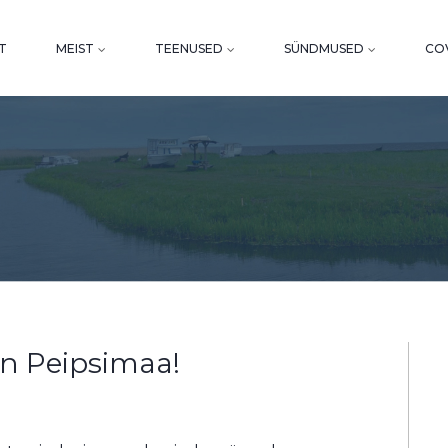
T
MEIST
TEENUSED
SÜNDMUSED
COV
on Peipsimaa!