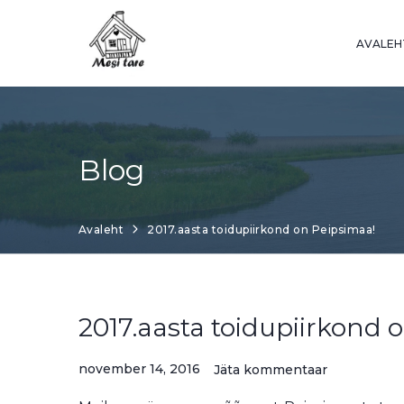
Skip
to
AVALEH
content
Blog
Avaleht
2017.aasta toidupiirkond on Peipsimaa!
2017.aasta toidupiirkond 
november 14, 2016
Jäta kommentaar