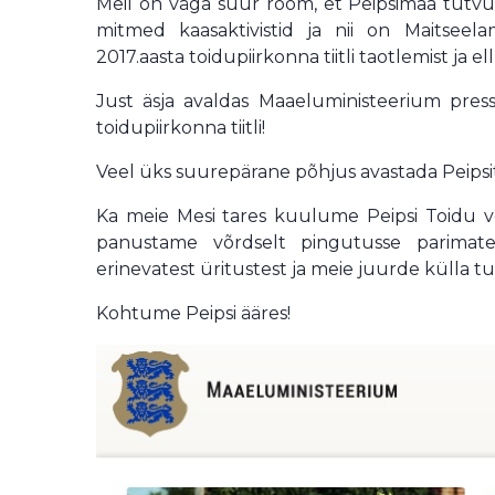
Meil on väga suur rõõm, et Peipsimaa tutv
mitmed kaasaktivistid ja nii on Maitse
2017.aasta toidupiirkonna tiitli taotlemist ja ell
Just äsja avaldas Maaeluministeerium press
toidupiirkonna tiitli!
Veel üks suurepärane põhjus avastada Peipsit, s
Ka meie Mesi tares kuulume Peipsi Toidu võ
panustame võrdselt pingutusse parimat
erinevatest üritustest ja meie juurde külla tu
Kohtume Peipsi ääres!