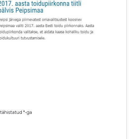
 tähistatud
*
-ga