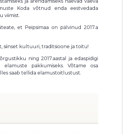
ustamiseks ja arendamiseks näevad vaeva
elamuste Koda võtnud enda eestvedada
u viimist.
iteate, et Peipsimaa on pälvinud 2017.a
iinset kultuuri, traditsioone ja toitu!
rgustikku ning 2017.aastal ja edaspidigi
e elamuste pakkumiseks. Võtame osa
lles saab tellida elamustoitlustust.