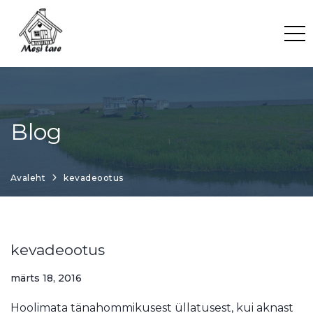
Skip
to
content
Blog
Avaleht
kevadeootus
kevadeootus
märts 18, 2016
Hoolimata tänahommikusest üllatusest, kui aknast