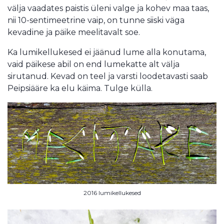
välja vaadates paistis üleni valge ja kohev maa taas,
nii 10-sentimeetrine vaip, on tunne siiski väga
kevadine ja päike meelitavalt soe.
Ka lumikellukesed ei jäänud lume alla konutama,
vaid päikese abil on end lumekatte alt välja
sirutanud. Kevad on teel ja varsti loodetavasti saab
Peipsiääre ka elu käima. Tulge külla.
2016 lumikellukesed